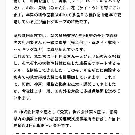
携して、年間を通して、野菜（ブロッコリー・キャベツな
ど）、お米、果物（みかん）、花（ケイトウ）を育ててい
ます。年間の耕作面積は41haで多品目の農作物を通年で栽
培している点が当社グループの特徴です。
徳島県阿南市では、就労継続支援A型とB型の合計で約35
名の利用者さんと一緒に農業（植え付け・草刈り・収穫・
パッキングなど）に取り組んでいます。
これまで、私たちは「利用者さん一人ひとりの強みを把握
し、それぞれの個性や特性に応じた成長をサポートするモ
デル」を構築してきました。このモデルを新たに開設する
拠点での就労継続支援にも横展開していきます。これま
で、阿南、神戸、姫路と拠点を拡大・運営してきました
が、今後はより一層、国内外を対象に多拠点展開を進めて
いきます。
※ 株式会社菜々屋として受賞。株式会社菜々屋は、徳島
県内の農業と障がい者就労継続支援事業所を併設した当社
を含む4社が集まった会社です。